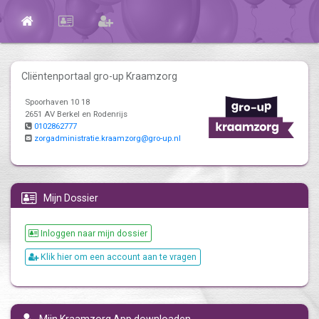
Cliëntenportaal gro-up Kraamzorg
Spoorhaven 10 18
2651 AV Berkel en Rodenrijs
0102862777
zorgadministratie.kraamzorg@gro-up.nl
Mijn Dossier
Inloggen naar mijn dossier
Klik hier om een account aan te vragen
Mijn Kraamzorg App downloaden